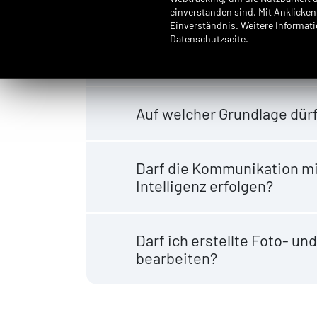
einverstanden sind. Mit Anklicken 
Einverständnis. Weitere Informati
Was ist bei der Anonymisie
Datenschutzseite.
beachten?
Auf welcher Grundlage dürf
Darf die Kommunikation mi
Intelligenz erfolgen?
Darf ich erstellte Foto- u
bearbeiten?