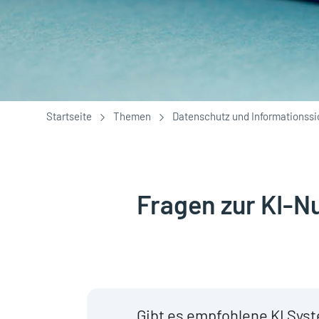
Sie sind hier:
Startseite
Themen
Datenschutz und Informationssi
Fragen zur KI-N
Gibt es empfohlene KI Syst