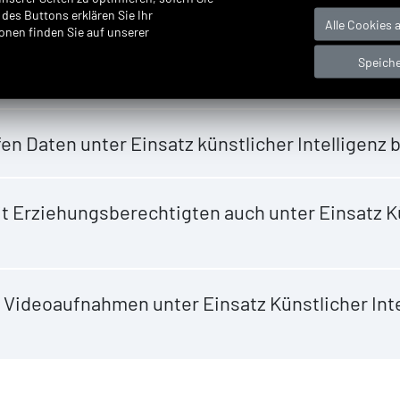
des Buttons erklären Sie Ihr
Alle Cookies 
onen finden Sie auf unserer
rung von Daten unter Nutzung künstlicher Intell
Speich
en Daten unter Einsatz künstlicher Intelligenz
t Erziehungsberechtigten auch unter Einsatz K
nd Videoaufnahmen unter Einsatz Künstlicher Int