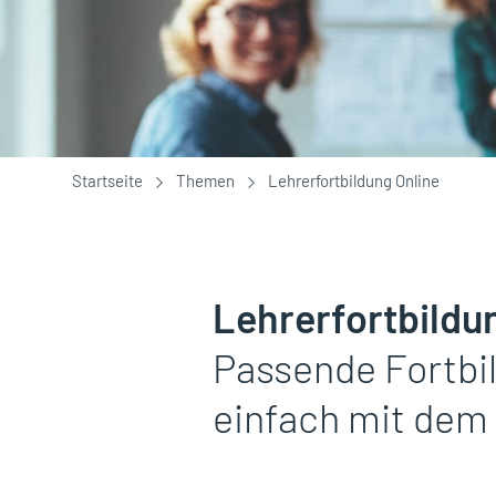
Sie sind hier:
Startseite
Themen
Lehrerfortbildung Online
Lehrerfortbildu
Passende Fortbi
einfach mit dem