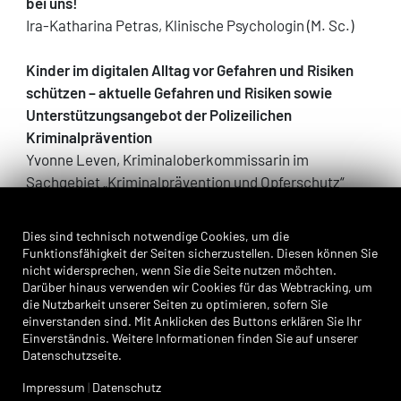
bei uns!
Ira-Katharina Petras, Klinische Psychologin (M. Sc.)
Kinder im digitalen Alltag vor Gefahren und Risiken
schützen – aktuelle Gefahren und Risiken sowie
Unterstützungsangebot der Polizeilichen
Kriminalprävention
Yvonne Leven, Kriminaloberkommissarin im
Sachgebiet „Kriminalprävention und Opferschutz“
beim Landeskriminalamt NRW
Wir verwenden Cookies
Dies sind technisch notwendige Cookies, um die
Neben den spannenden Impulsvorträgen findet
Funktionsfähigkeit der Seiten sicherzustellen. Diesen können Sie
nicht widersprechen, wenn Sie die Seite nutzen möchten.
während der Auftaktveranstaltung ein „Markt der
Darüber hinaus verwenden wir Cookies für das Webtracking, um
Möglichkeiten“ statt. Hier haben Sie die Gelegenheit,
die Nutzbarkeit unserer Seiten zu optimieren, sofern Sie
sich auszutauschen, zu vernetzen und Informationen
einverstanden sind. Mit Anklicken des Buttons erklären Sie Ihr
Einverständnis. Weitere Informationen finden Sie auf unserer
über hilfreiche Beratungs-, Präventions- und
Datenschutzseite.
Unterstützungsangebote zu dem Thema
Medienkompetenz zu erhalten. Diese und weitere
Impressum
|
Datenschutz