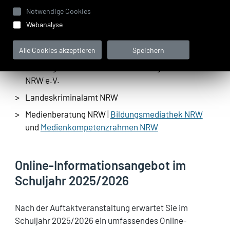
Anbieter freuen sich auch Ihren Besuch:
Notwendige Cookies
Landespräventionsstelle gegen Gewalt und
Webanalyse
Cybergewalt an Schulen in NRW
Landesanstalt für Medien NRW
Alle Cookies akzeptieren
Speichern
Arbeitsgemeinschaft Kinder und Jugendschutz
NRW e.V.
Landeskriminalamt NRW
Medienberatung NRW |
Bildungsmediathek NRW
und
Medienkompetenzrahmen NRW
Online-Informationsangebot im
Schuljahr 2025/2026
Nach der Auftaktveranstaltung erwartet Sie im
Schuljahr 2025/2026 ein umfassendes Online-