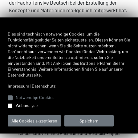
der Fachoffensive Deutsch bei der Erstellung der
Konzepte und Materialien maßgeblich mitgewirkt hat.
Weitere Informationen:
Wir verwenden Cookies
Dies sind technisch notwendige Cookies, um die
Funktionsfähigkeit der Seiten sicherzustellen. Diesen können Sie
LeOn - Leseraum Online
nicht widersprechen, wenn Sie die Seite nutzen möchten.
Bildungsmediathek NRW
Darüber hinaus verwenden wir Cookies für das Webtracking, um
Ministerium für Schule und Bildung NRW
die Nutzbarkeit unserer Seiten zu optimieren, sofern Sie
einverstanden sind. Mit Anklicken des Buttons erklären Sie Ihr
Einverständnis. Weitere Informationen finden Sie auf unserer
Datenschutzseite.
Impressum
|
Datenschutz
zurück
vor
Notwendige Cookies
Webanalyse
Alle Cookies akzeptieren
Speichern
Die Medienberatung NRW ist eine vertragliche Zusammenarbeit
des Ministeriums für Schule und Bildung
des Landes NRW und der
Landschaftsverbände Rheinland und Westfalen-Lippe.